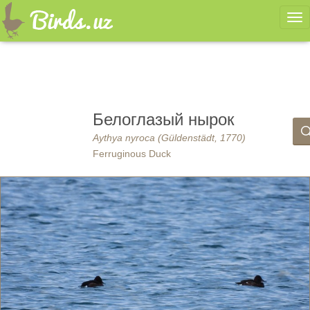
Ме
Белоглазый нырок
Aythya nyroca (Güldenstädt, 1770)
Ferruginous Duck