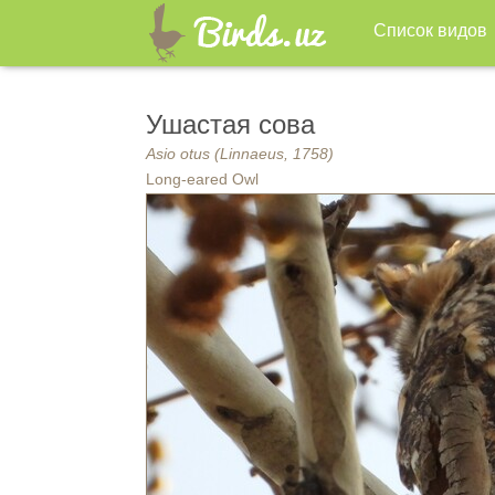
Список видов
Ушастая сова
Asio otus (Linnaeus, 1758)
Long-eared Owl