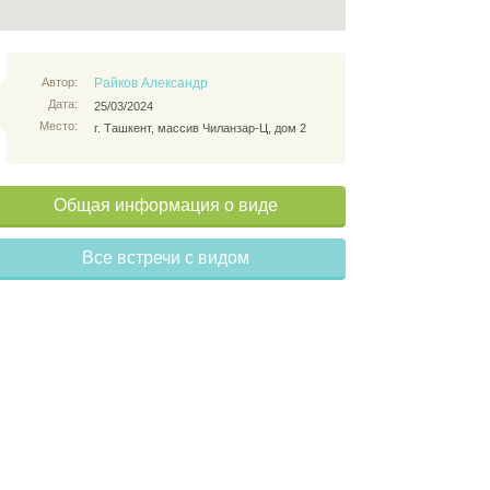
Автор:
Райков Александр
Дата:
25/03/2024
Место:
г. Ташкент, массив Чиланзар-Ц, дом 2
Общая информация о виде
Все встречи с видом