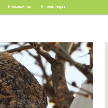
Большой год
Бердвотчеры