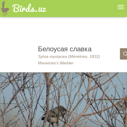
Ме
Белоусая славка
Sylvia mystacea (Ménétries, 1832)
Menetries’s Warbler