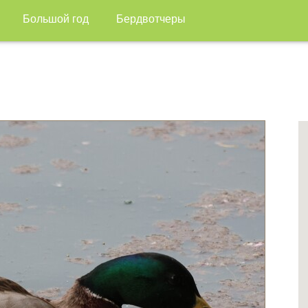
Большой год
Бердвотчеры