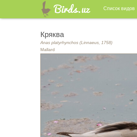
Список видов
Кряква
Anas platyrhynchos (Linnaeus, 1758)
Mallard