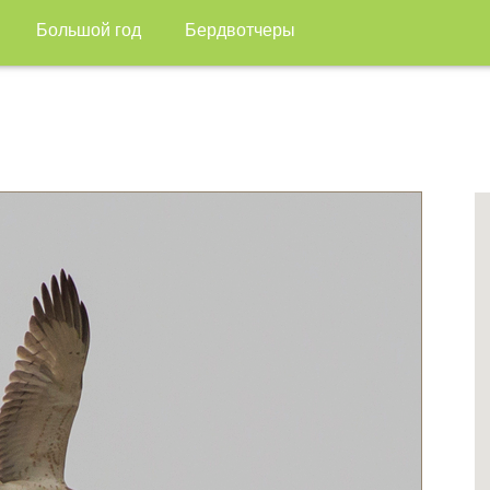
Большой год
Бердвотчеры