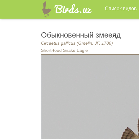
Список видов
Обыкновенный змееяд
Circaetus gallicus (Gmelin, JF, 1788)
Short-toed Snake Eagle