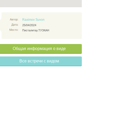
Автор:
Raximov Suvon
Дата:
25/04/2024
Место:
Писталитау.ТУЗКАН
Общая информация о виде
Все встречи с видом