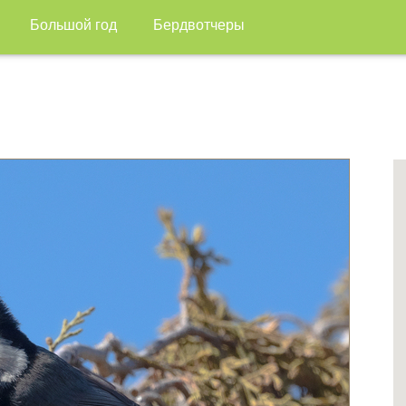
Большой год
Бердвотчеры