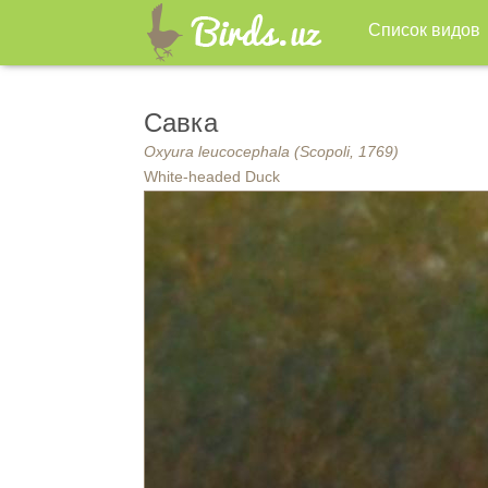
Список видов
Савка
Oxyura leucocephala (Scopoli, 1769)
White-headed Duck