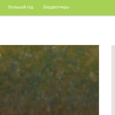
Большой год
Бердвотчеры