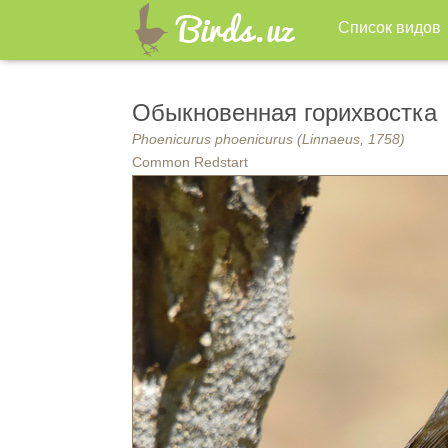
Список видов
Обыкновенная горихвостка
Phoenicurus phoenicurus (Linnaeus, 1758)
Common Redstart