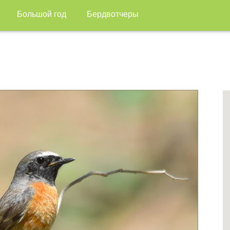
Большой год
Бердвотчеры