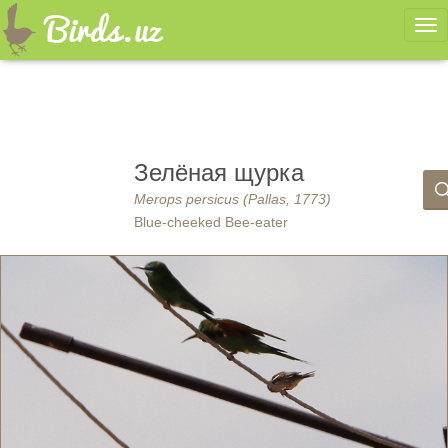
Ме
Зелёная щурка
Merops persicus (Pallas, 1773)
Blue-cheeked Bee-eater