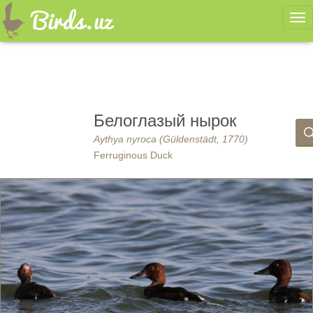
Ме
Белоглазый нырок
Aythya nyroca (Güldenstädt, 1770)
Ferruginous Duck