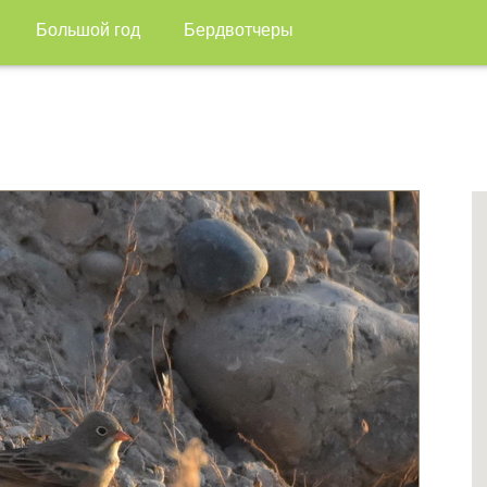
Большой год
Бердвотчеры