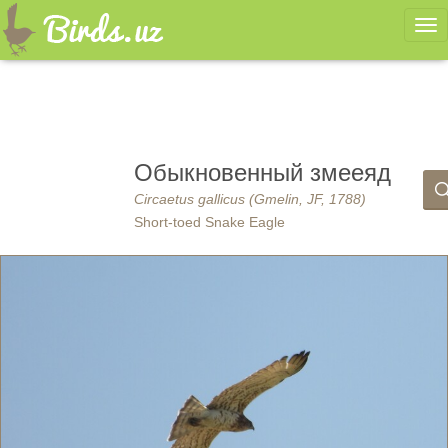
Ме
Обыкновенный змееяд
Circaetus gallicus (Gmelin, JF, 1788)
Short-toed Snake Eagle