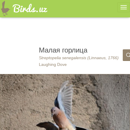
Ме
Малая горлица
Streptopelia senegalensis (Linnaeus, 1766)
Laughing Dove