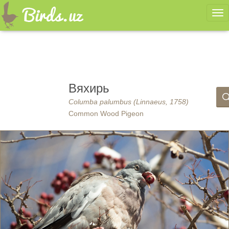
Ме
Вяхирь
Columba palumbus (Linnaeus, 1758)
Common Wood Pigeon