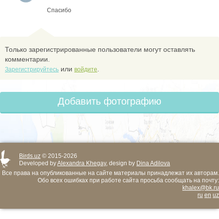
Спасибо
Только зарегистрированные пользователи могут оставлять
комментарии.
или
.
Зарегистрируйтесь
войдите
Добавить фотографию
Birds.uz
© 2015-2026
Developed by
Alexandra Khegay
, design by
Dina Adilova
Все права на опубликованные на сайте материалы принадлежат их авторам.
Обо всех ошибках при работе сайта просьба сообщать на почту:
khalex@bk.ru
ru
en
uz