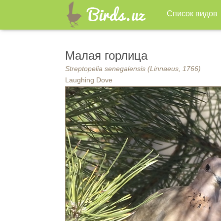
Список видов
Малая горлица
Streptopelia senegalensis (Linnaeus, 1766)
Laughing Dove