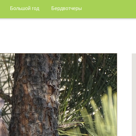
Большой год
Бердвотчеры