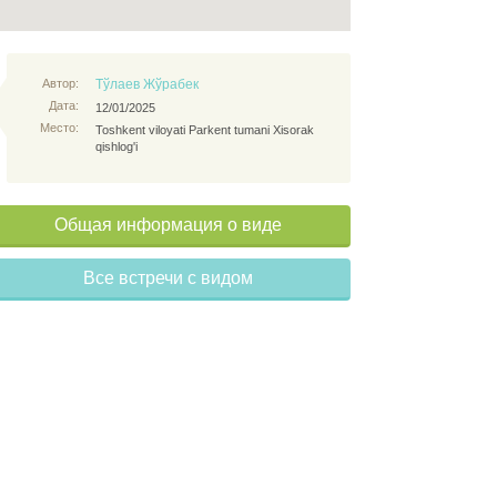
Автор:
Тўлаев Жўрабек
Дата:
12/01/2025
Место:
Toshkent viloyati Parkent tumani Xisorak
qishlog'i
Общая информация о виде
Все встречи с видом