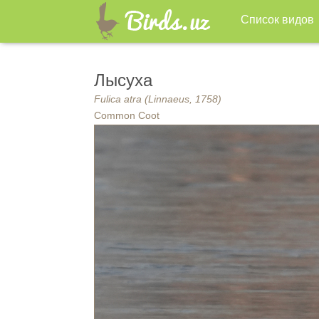
Список видов
Лысуха
Fulica atra (Linnaeus, 1758)
Common Coot