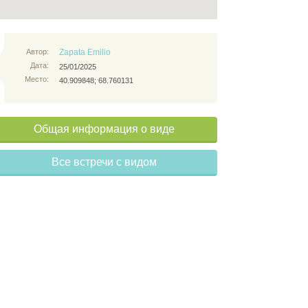
Автор:
Zapata Emilio
Дата:
25/01/2025
Место:
40.909848; 68.760131
Общая информация о виде
Все встречи с видом