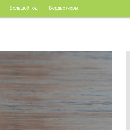
Большой год
Бердвотчеры