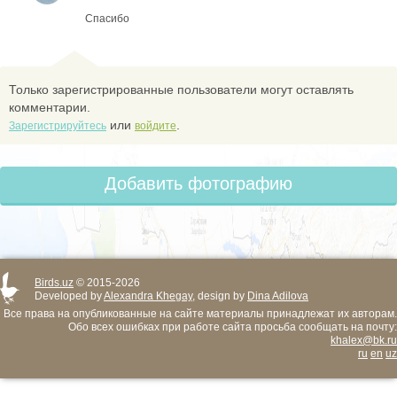
Спасибо
Только зарегистрированные пользователи могут оставлять
комментарии.
или
.
Зарегистрируйтесь
войдите
Добавить фотографию
Birds.uz
© 2015-2026
Developed by
Alexandra Khegay
, design by
Dina Adilova
Все права на опубликованные на сайте материалы принадлежат их авторам.
Обо всех ошибках при работе сайта просьба сообщать на почту:
khalex@bk.ru
ru
en
uz