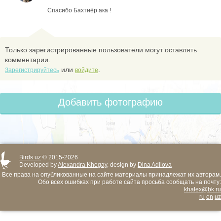
Спасибо Бахтиёр ака !
Только зарегистрированные пользователи могут оставлять
комментарии.
или
.
Зарегистрируйтесь
войдите
Добавить фотографию
Birds.uz
© 2015-2026
Developed by
Alexandra Khegay
, design by
Dina Adilova
Все права на опубликованные на сайте материалы принадлежат их авторам.
Обо всех ошибках при работе сайта просьба сообщать на почту:
khalex@bk.ru
ru
en
uz