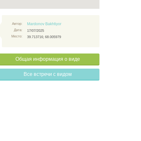
Автор:
Mardonov Bakhtiyor
Дата:
17/07/2025
Место:
39.713716; 68.005979
Общая информация о виде
Все встречи с видом