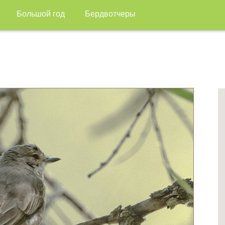
Большой год
Бердвотчеры