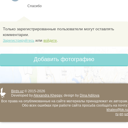
Спасибо
Только зарегистрированные пользователи могут оставлять
комментарии.
или
.
Зарегистрируйтесь
войдите
Добавить фотографию
Birds.uz
© 2015-2026
Developed by
Alexandra Khegay
, design by
Dina Adilova
Все права на опубликованные на сайте материалы принадлежат их авторам.
Обо всех ошибках при работе сайта просьба сообщать на почту:
khalex@bk.ru
ru
en
uz