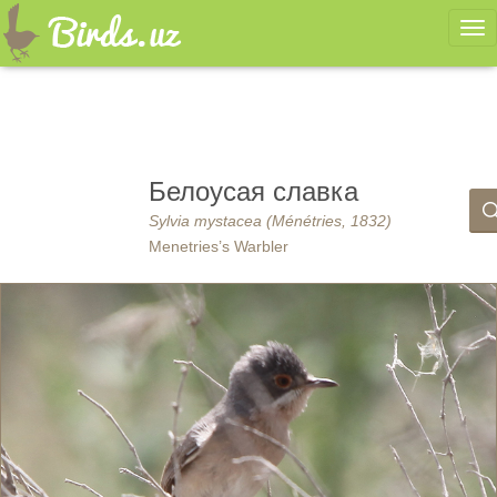
Ме
Белоусая славка
Sylvia mystacea (Ménétries, 1832)
Menetries’s Warbler