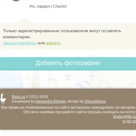
Упс, пардон,) Спасбо!
Только зарегистрированные пользователи могут оставлять
комментарии.
или
.
Зарегистрируйтесь
войдите
Добавить фотографию
Birds.uz
© 2015-2026
Developed by
Alexandra Khegay
, design by
Dina Adilova
Все права на опубликованные на сайте материалы принадлежат их авторам.
Обо всех ошибках при работе сайта просьба сообщать на почту:
khalex@bk.ru
ru
en
uz