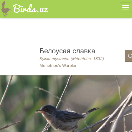
Ме
Белоусая славка
Sylvia mystacea (Ménétries, 1832)
Menetries’s Warbler