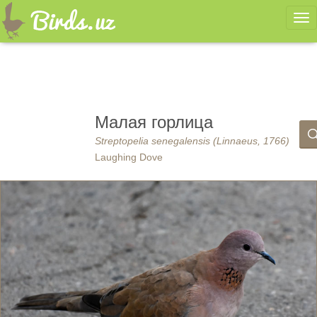
Ме
Малая горлица
Streptopelia senegalensis (Linnaeus, 1766)
Laughing Dove