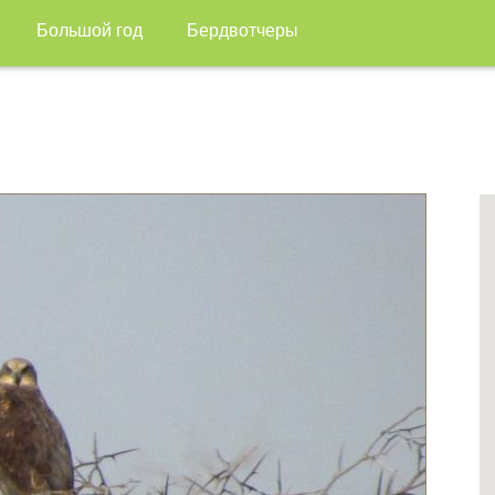
Большой год
Бердвотчеры