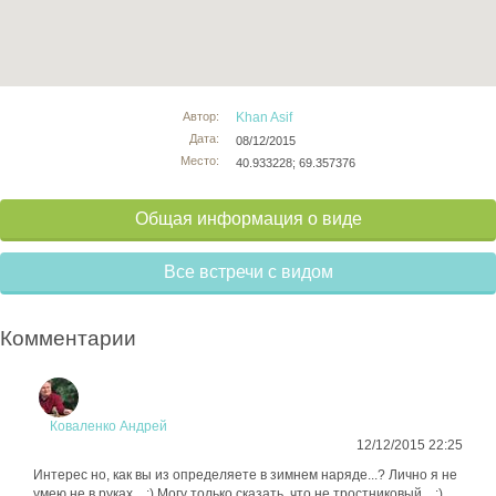
Автор:
Khan Asif
Дата:
08/12/2015
Место:
40.933228; 69.357376
Общая информация о виде
Все встречи с видом
Комментарии
Коваленко Андрей
12/12/2015 22:25
Интерес но, как вы из определяете в зимнем наряде...? Лично я не
умею не в руках... :) Могу только сказать, что не тростниковый... :)