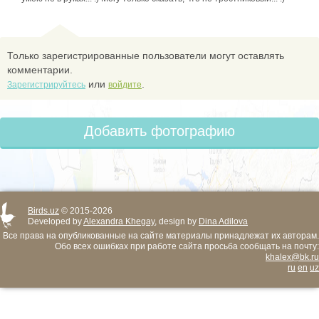
Только зарегистрированные пользователи могут оставлять
комментарии.
или
.
Зарегистрируйтесь
войдите
Добавить фотографию
Birds.uz
© 2015-2026
Developed by
Alexandra Khegay
, design by
Dina Adilova
Все права на опубликованные на сайте материалы принадлежат их авторам.
Обо всех ошибках при работе сайта просьба сообщать на почту:
khalex@bk.ru
ru
en
uz