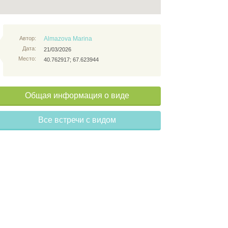
Автор:
Almazova Marina
Дата:
21/03/2026
Место:
40.762917; 67.623944
Общая информация о виде
Все встречи с видом