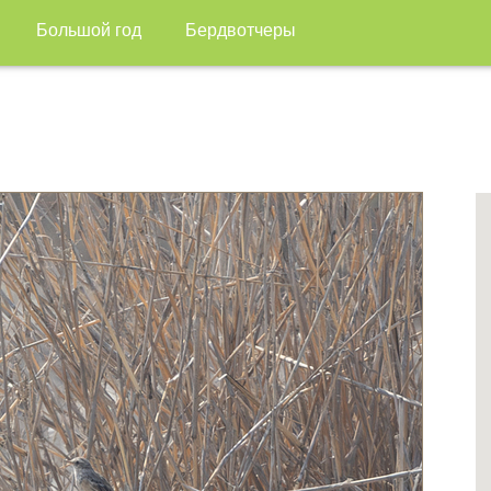
Большой год
Бердвотчеры