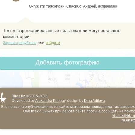
Ох уж эти трясогузки. Спасибо, Андрей, исправляю
Только зарегистрированные пользователи могут оставлять
комментарии.
или
.
Зарегистрируйтесь
войдите
Добавить фотографию
Birds.uz
© 2015-2026
Developed by
Alexandra Khegay
, design by
Dina Adilova
Все права на опубликованные на сайте материалы принадлежат их авторам.
Обо всех ошибках при работе сайта просьба сообщать на почту:
khalex@bk.ru
ru
en
uz