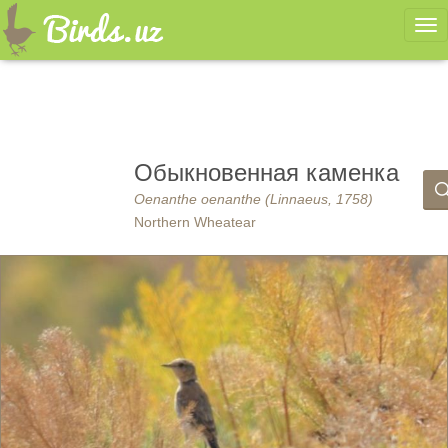
Ме
Обыкновенная каменка
Oenanthe oenanthe (Linnaeus, 1758)
Northern Wheatear