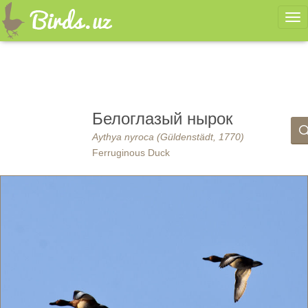
Ме
Белоглазый нырок
Aythya nyroca (Güldenstädt, 1770)
Ferruginous Duck