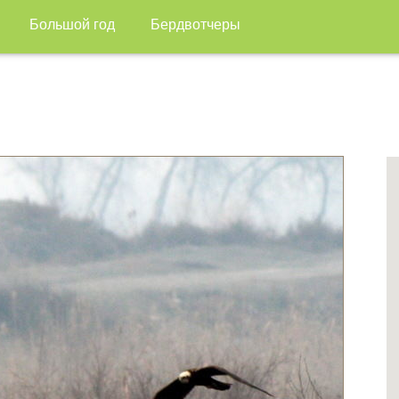
Большой год
Бердвотчеры