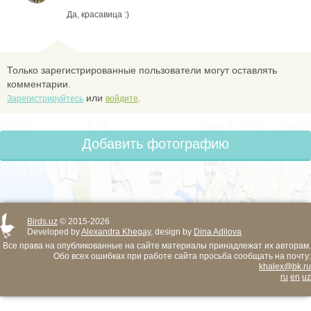
Да, красавица :)
Только зарегистрированные пользователи могут оставлять
комментарии.
или
.
Зарегистрируйтесь
войдите
Добавить фотографию
Birds.uz
© 2015-2026
Developed by
Alexandra Khegay
, design by
Dina Adilova
Все права на опубликованные на сайте материалы принадлежат их авторам.
Обо всех ошибках при работе сайта просьба сообщать на почту:
khalex@bk.ru
ru
en
uz