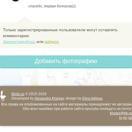
спасибо, первая белоуска)))
Только зарегистрированные пользователи могут оставлять
комментарии.
или
.
Зарегистрируйтесь
войдите
Добавить фотографию
Birds.uz
© 2015-2026
Developed by
Alexandra Khegay
, design by
Dina Adilova
Все права на опубликованные на сайте материалы принадлежат их авторам.
Обо всех ошибках при работе сайта просьба сообщать на почту:
khalex@bk.ru
ru
en
uz