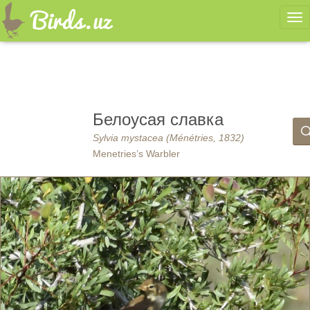
Ме
Белоусая славка
Sylvia mystacea (Ménétries, 1832)
Menetries’s Warbler