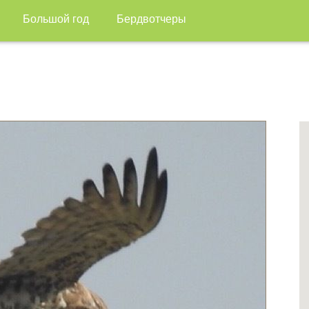
Большой год
Бердвотчеры