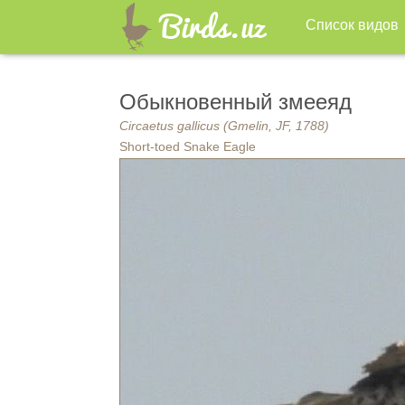
Список видов
Обыкновенный змееяд
Circaetus gallicus (Gmelin, JF, 1788)
Short-toed Snake Eagle