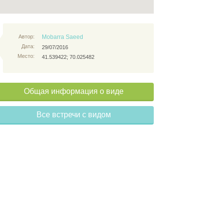
Автор:
Mobarra Saeed
Дата:
29/07/2016
Место:
41.539422; 70.025482
Общая информация о виде
Все встречи с видом