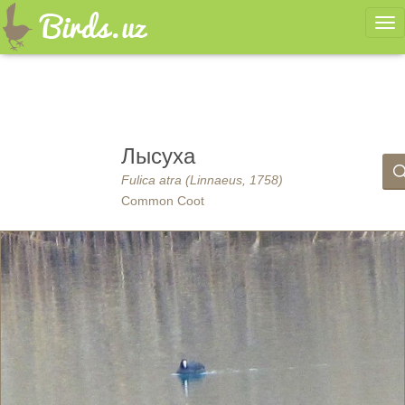
Ме
Лысуха
Fulica atra (Linnaeus, 1758)
Common Coot