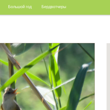
Большой год
Бердвотчеры