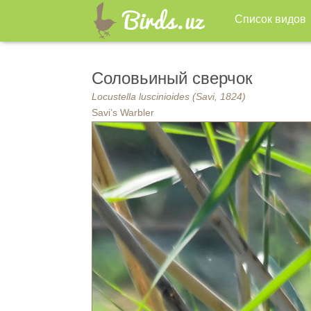
Список видов
Соловьиный сверчок
Locustella luscinioides (Savi, 1824)
Savi’s Warbler