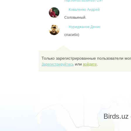
http://birds.uz/birds/7297
Коваленко Андрей
Соловьиный.
Нуриджанов Денис
спасибо)
Только зарегистрированные пользователи мог
или
.
Зарегистрируйтесь
войдите
Birds.u