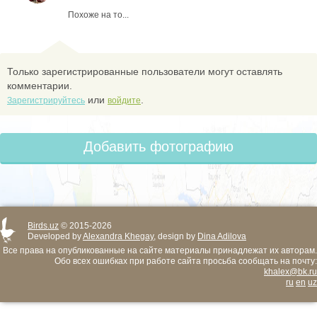
Похоже на то...
Только зарегистрированные пользователи могут оставлять
комментарии.
или
.
Зарегистрируйтесь
войдите
Добавить фотографию
Birds.uz
© 2015-2026
Developed by
Alexandra Khegay
, design by
Dina Adilova
Все права на опубликованные на сайте материалы принадлежат их авторам.
Обо всех ошибках при работе сайта просьба сообщать на почту:
khalex@bk.ru
ru
en
uz