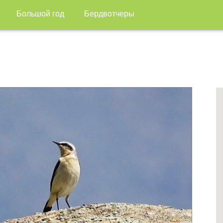
Большой год
Бердвотчеры