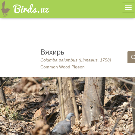
Ме
Вяхирь
Columba palumbus (Linnaeus, 1758)
Common Wood Pigeon