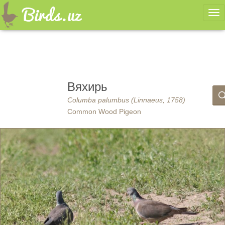
Ме
Вяхирь
Columba palumbus (Linnaeus, 1758)
Common Wood Pigeon