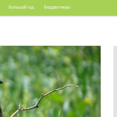
Большой год
Бердвотчеры