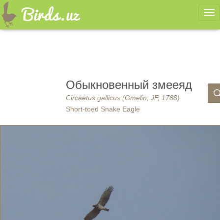
Ме
Обыкновенный змееяд
Circaetus gallicus (Gmelin, JF, 1788)
Short-toed Snake Eagle