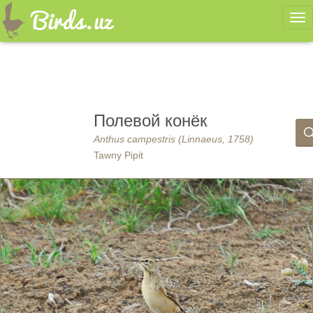
Ме
Полевой конёк
Anthus campestris (Linnaeus, 1758)
Tawny Pipit