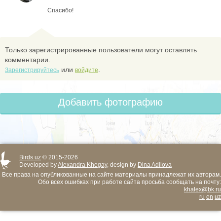
Спасибо!
Только зарегистрированные пользователи могут оставлять
комментарии.
или
.
Зарегистрируйтесь
войдите
Добавить фотографию
Birds.uz
© 2015-2026
Developed by
Alexandra Khegay
, design by
Dina Adilova
Все права на опубликованные на сайте материалы принадлежат их авторам.
Обо всех ошибках при работе сайта просьба сообщать на почту:
khalex@bk.ru
ru
en
uz