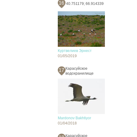
16
40.751179; 66.914339
Куртвелиев Эрнест
01/05/2019
Карасуйское
17
водохранилище
Mardonov Bakhtiyor
01/04/2018
Карасуйское