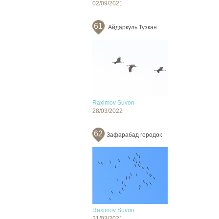
02/09/2021
61
Айдаркуль Тузкан
Raximov Suvon
28/03/2022
62
Зафарабад городок
Raximov Suvon
21/03/2021