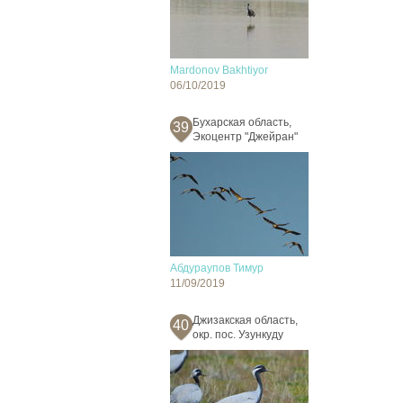
Mardonov Bakhtiyor
06/10/2019
Бухарская область,
39
Экоцентр "Джейран"
Абдураупов Тимур
11/09/2019
Джизакская область,
40
окр. пос. Узункуду