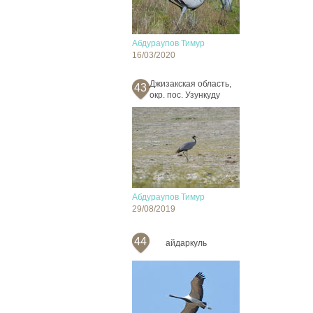
Абдураупов Тимур
16/03/2020
Джизакская область,
43
окр. пос. Узункуду
Абдураупов Тимур
29/08/2019
44
айдаркуль