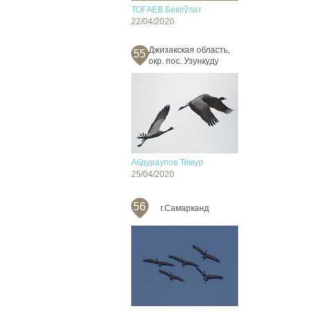
ТОҒАЕВ Бекпўлат
22/04/2020
Джизакская область,
55
окр. пос. Узункуду
Абдураупов Тимур
25/04/2020
56
г.Самарканд