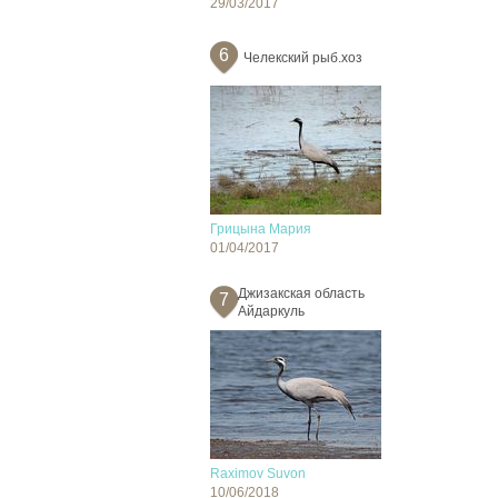
29/03/2017
6
Челекский рыб.хоз
Грицына Мария
01/04/2017
Джизакская область
7
Айдаркуль
Raximov Suvon
10/06/2018