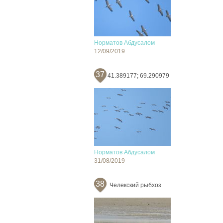
Норматов Абдусалом
12/09/2019
37
41.389177; 69.290979
Норматов Абдусалом
31/08/2019
38
Челекский рыбхоз