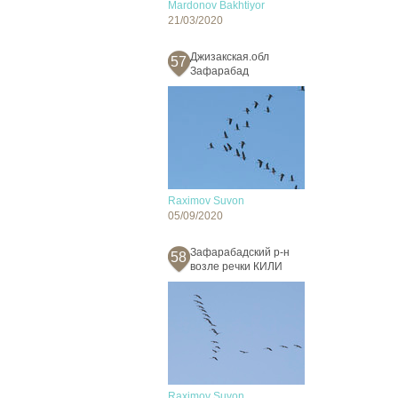
Mardonov Bakhtiyor
21/03/2020
Джизакская.обл
57
Зафарабад
Raximov Suvon
05/09/2020
Зафарабадский р-н
58
возле речки КИЛИ
Raximov Suvon