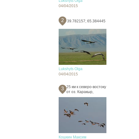
Lukshyts Olga
04/04/2015
2
39.782157; 65.384445
Lukshyts Olga
04/04/2015
25 км к северо-востоку
3
от оз. Каракыр,
Кошкин Максим