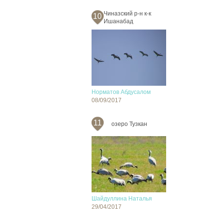
Чиназский р-н к-к
10
Ишанабад
Норматов Абдусалом
08/09/2017
11
озеро Тузкан
Шайдуллина Наталья
29/04/2017