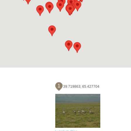
1
39.719863; 65.427704