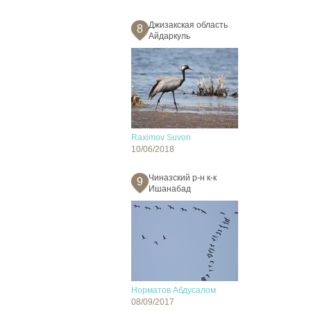
Джизакская область
8
Айдаркуль
Raximov Suvon
10/06/2018
Чиназский р-н к-к
9
Ишанабад
Норматов Абдусалом
08/09/2017