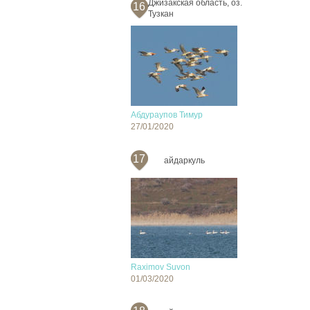
Джизакская область, оз.
16
Тузкан
Абдураупов Тимур
27/01/2020
17
айдаркуль
Raximov Suvon
01/03/2020