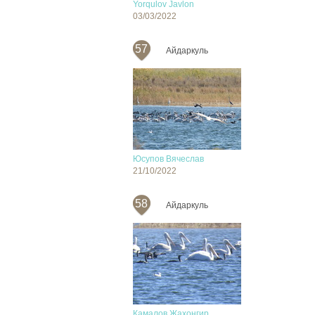
Yorqulov Javlon
03/03/2022
57
Айдаркуль
Юсупов Вячеслав
21/10/2022
58
Айдаркуль
Камалов Жахонгир