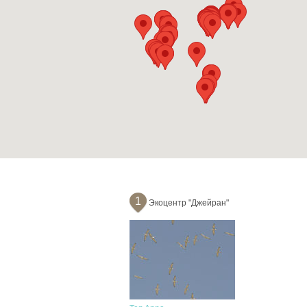
1
Экоцентр "Джейран"