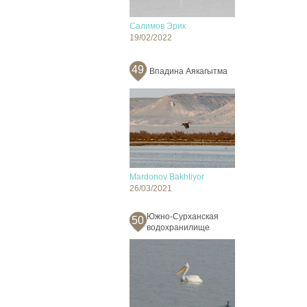
Салимов Эрик
19/02/2022
49
Впадина Аякагытма
Mardonov Bakhtiyor
26/03/2021
Южно-Сурханская
50
водохранилище