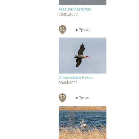
Агзамов Фазлулло
23/01/2022
51
о.Тузкан
Granovskaya Relisa
03/04/2021
52
о.Тузкан