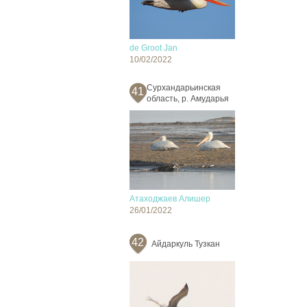
de Groot Jan
10/02/2022
Сурхандарьинская
41
область, р. Амударья
Атаходжаев Алишер
26/01/2022
42
Айдаркуль Тузкан