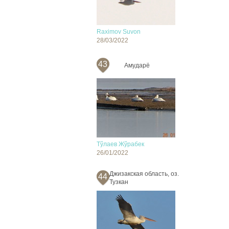
Raximov Suvon
28/03/2022
43
Амударё
Тўлаев Жўрабек
26/01/2022
Джизакская область, оз.
44
Тузкан