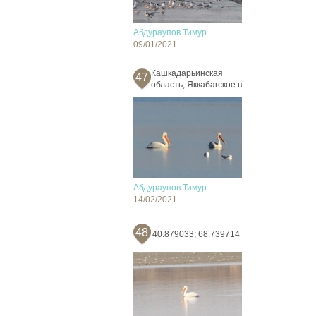
Абдураупов Тимур
09/01/2021
Кашкадарьинская
47
область, Яккабагское в
Абдураупов Тимур
14/02/2021
48
40.879033; 68.739714