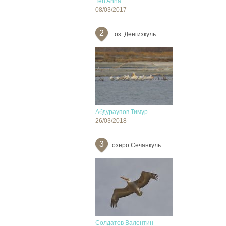
Ten Anna
08/03/2017
2
оз. Денгизкуль
Абдураупов Тимур
26/03/2018
3
озеро Сечанкуль
Солдатов Валентин