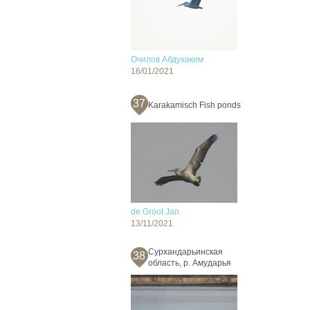
Очилов Абдухаким
16/01/2021
37
Karakamisch Fish ponds
de Groot Jan
13/11/2021
Сурхандарьинская
38
область, р. Амударья