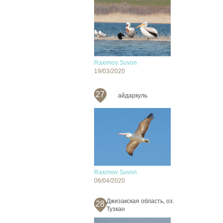
Raximov Suvon
19/03/2020
27
айдаркуль
Raximov Suvon
06/04/2020
Джизакская область, оз.
28
Тузкан