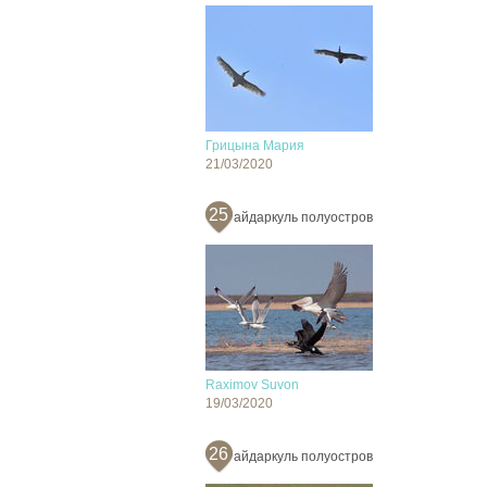
Грицына Мария
21/03/2020
25
айдаркуль полуостров
Raximov Suvon
19/03/2020
26
айдаркуль полуостров