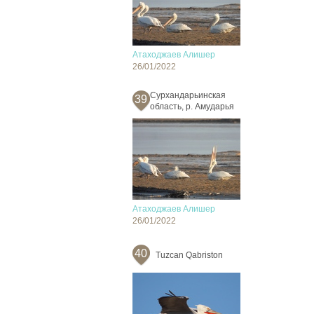
Атаходжаев Алишер
26/01/2022
Сурхандарьинская
39
область, р. Амударья
Атаходжаев Алишер
26/01/2022
40
Tuzcan Qabriston