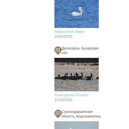
Абдураупов Тимур
25/04/2020
Денгизкуль, Бухарская
31
обл.
Атаходжаев Алишер
12/10/2020
Сурхандарьинская
32
область, водохранилищ