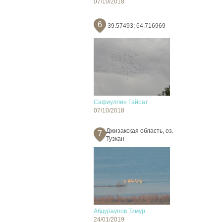
07/10/2018
6
39.57493; 64.716969
Сафиуллин Гайрат
07/10/2018
Джизакская область, оз.
7
Тузкан
Абдураупов Тимур
24/01/2019