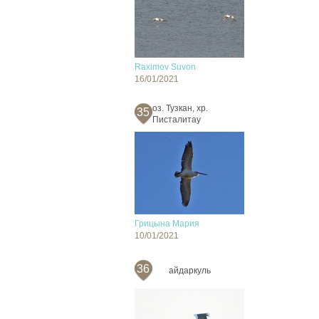
Raximov Suvon
16/01/2021
оз. Тузкан, хр.
35
Писталитау
Грицына Мария
10/01/2021
36
айдаркуль