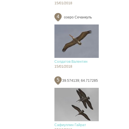
15/01/2018
4
озеро Сечанкуль
Солдатов Валентин
15/01/2018
5
39.574139; 64.717285
Сафиуллин Гайрат