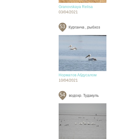
Granovskaya Relisa
03/04/2021
53
Курганча , рыбхоз
Норматов Абдусалом
10/04/2021
54
водохр. Тудакуль