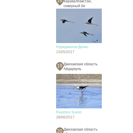
18
Каракалпакстан,
северный бе
Нуриджанов Денис
15/05/2017
Джизакская область
19
Айдаркуль
Raximov Suvon
28/06/2017
Джизакская область
20