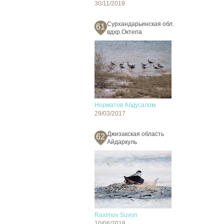
30/11/2019
Сурхандарьинская обл.
61
вдхр.Октепа
Норматов Абдусалом
29/03/2017
Джизакская область
62
Айдаркуль
Raximov Suvon
10/06/2018