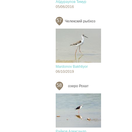
Абдураупов Тимур
05/06/2016
57
Челекский рыбхоз
Mardonov Bakhtiyor
06/10/2019
58
озеро Рохат
Райков Александр