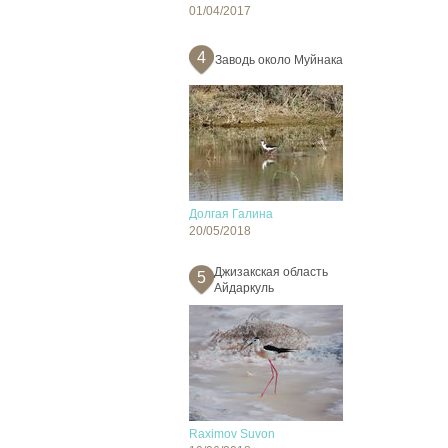
01/04/2017
4
Заводь около Муйнака
Долгая Галина
20/05/2018
Джизакская область
5
Айдаркуль
Raximov Suvon