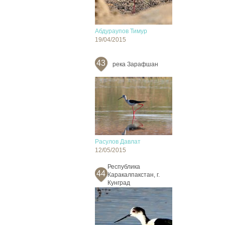
Абдураупов Тимур
19/04/2015
43
река Зарафшан
Расулов Давлат
12/05/2015
Республика
44
Каракалпакстан, г.
Кунград