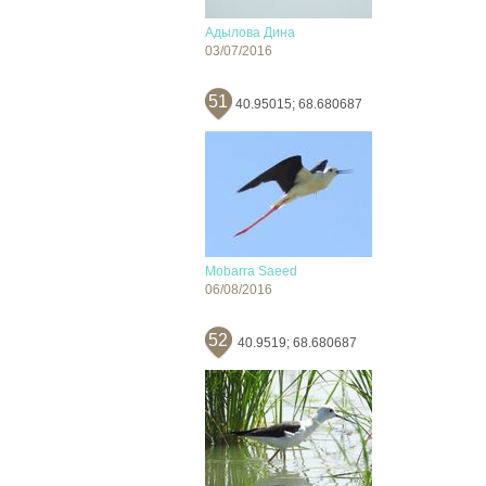
Адылова Дина
03/07/2016
51
40.95015; 68.680687
Mobarra Saeed
06/08/2016
52
40.9519; 68.680687