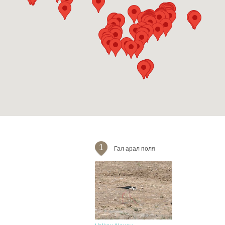
1
Гал арал поля