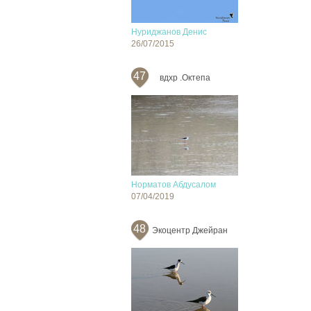
Нуриджанов Денис
26/07/2015
47
вдхр .Октепа
Норматов Абдусалом
07/04/2019
48
Экоцентр Джейран