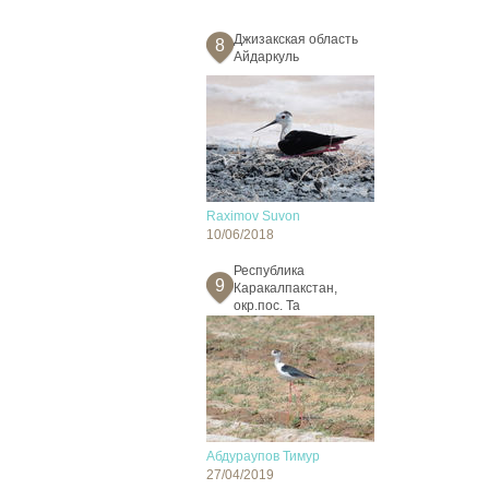
Джизакская область
8
Айдаркуль
Raximov Suvon
10/06/2018
Республика
9
Каракалпакстан,
окр.пос. Та
Абдураупов Тимур
27/04/2019