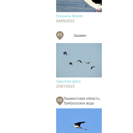
Грицына Мария
04/05/2015
45
Заамин
Адылова Дина
25/07/2015
Ташкентская область,
46
Туябугузское водо