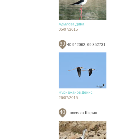
Адылова Дина
05/07/2015
39
40.942062; 69.352731
Нуриджанов Денис
26/07/2015
40
поселок Ширин