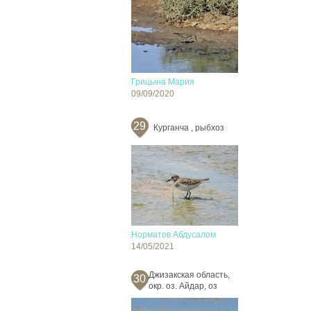
Грицына Мария
09/09/2020
29
Курганча , рыбхоз
Норматов Абдусалом
14/05/2021
Джизакская область,
30
окр. оз. Айдар, оз