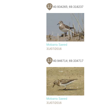
12
40.934265; 69.318237
Mobarra Saeed
31/07/2016
13
40.946714; 69.334717
Mobarra Saeed
31/07/2016