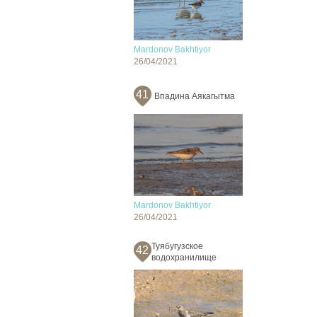
Mardonov Bakhtiyor
26/04/2021
41
Впадина Аякагытма
Mardonov Bakhtiyor
26/04/2021
Туябугузское
42
водохранилище