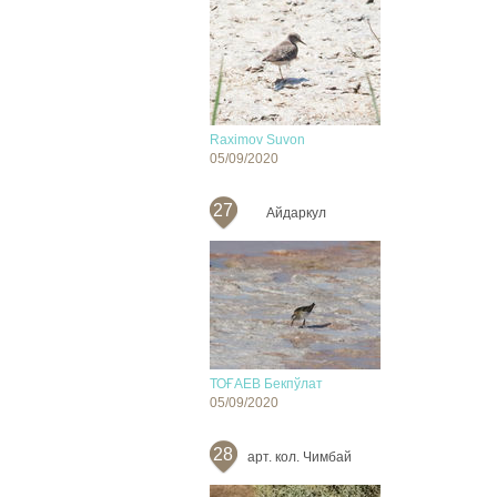
Raximov Suvon
05/09/2020
27
Айдаркул
ТОҒАЕВ Бекпўлат
05/09/2020
28
арт. кол. Чимбай