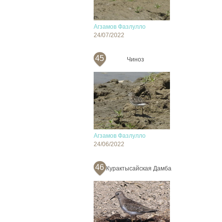
Агзамов Фазлулло
24/07/2022
45
Чиноз
Агзамов Фазлулло
24/06/2022
46
Курактысайская Дамба