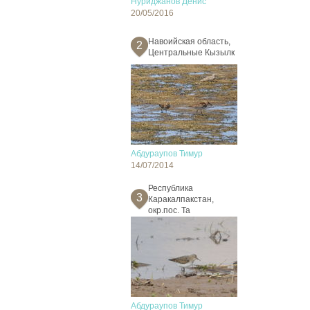
Нуриджанов Денис
20/05/2016
Навоийская область,
2
Центральные Кызылк
Абдураупов Тимур
14/07/2014
Республика
3
Каракалпакстан,
окр.пос. Та
Абдураупов Тимур