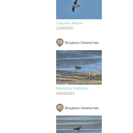
Грицына Мария
11/09/2021
39
Впадина Аякагытма
Mardonov Bakhtiyor
26/04/2021
40
Впадина Аякагытма