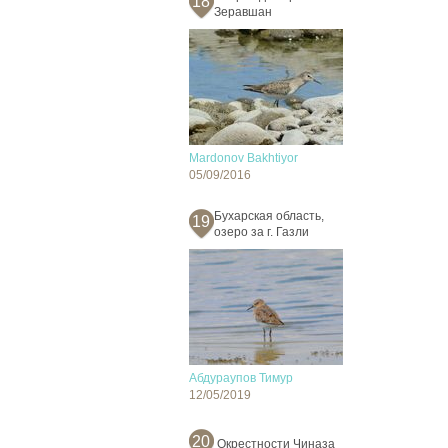
18
Зеравшан
Mardonov Bakhtiyor
05/09/2016
Бухарская область,
19
озеро за г. Газли
Абдураупов Тимур
12/05/2019
20
Окрестности Чиназа