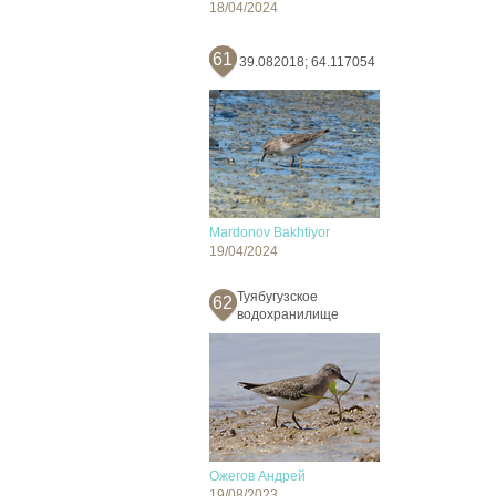
18/04/2024
61
39.082018; 64.117054
Mardonov Bakhtiyor
19/04/2024
Туябугузское
62
водохранилище
Ожегов Андрей
19/08/2023