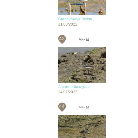
Granovskaya Relisa
21/08/2022
43
Чиназ
Агзамов Фазлулло
24/07/2022
44
Чиназ