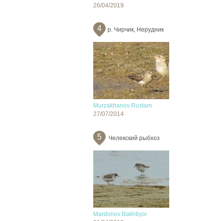
26/04/2019
4
р. Чирчик, Нерудник
Murzakhanov Rustam
27/07/2014
5
Челекский рыбхоз
Mardonov Bakhtiyor