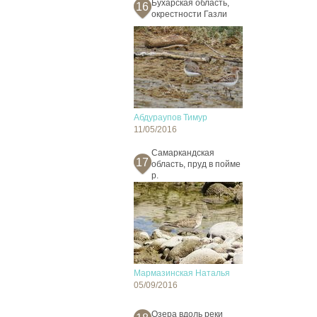
Бухарская область,
16
окрестности Газли
Абдураупов Тимур
11/05/2016
Cамаркандская
17
область, пруд в пойме
р.
Мармазинская Наталья
05/09/2016
Озера вдоль реки