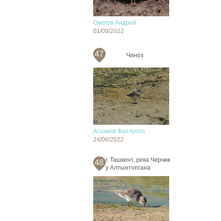
Ожегов Андрей
01/09/2022
47
Чиноз
Агзамов Фазлулло
24/06/2022
г. Ташкент, река Чирчик
48
у Алтынтопгана