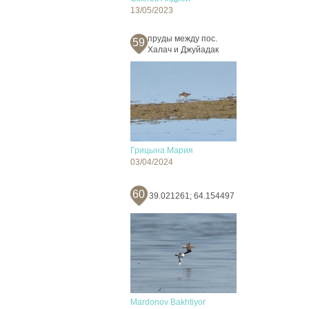
13/05/2023
пруды между пос.
59
Халач и Джуйадак
Грицына Мария
03/04/2024
60
39.021261; 64.154497
Mardonov Bakhtiyor