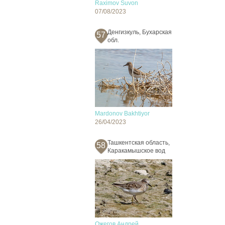
Raximov Suvon
07/08/2023
Денгизкуль, Бухарская
57
обл.
Mardonov Bakhtiyor
26/04/2023
Ташкентская область,
58
Каракамышское вод
Ожегов Андрей