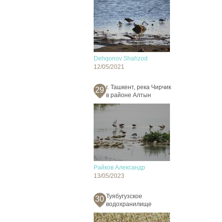
Dehqonov Shahzod
12/05/2021
г. Ташкент, река Чирчик
29
в районе Алтын
Райков Александр
13/05/2023
Туябугузское
30
водохранилище