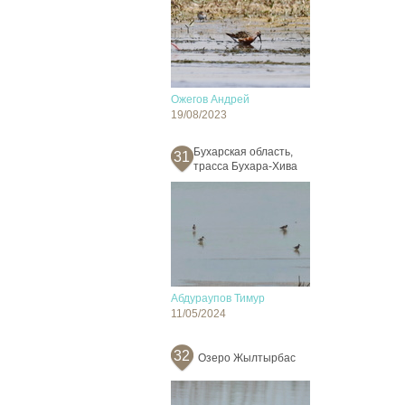
Ожегов Андрей
19/08/2023
Бухарская область,
31
трасса Бухара-Хива
Абдураупов Тимур
11/05/2024
32
Озеро Жылтырбас