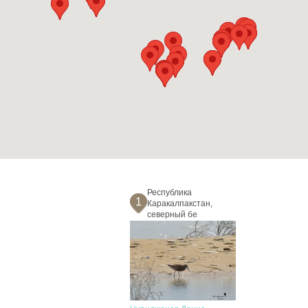
Республика
1
Каракалпакстан,
северный бе