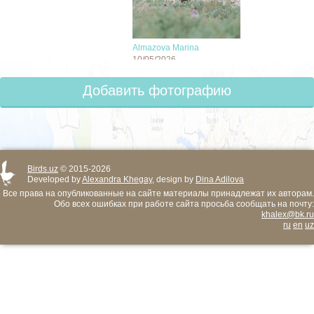
Almazova Marina
10/05/2026
Добавить фотографию
Birds.uz
© 2015-2026
Developed by
Alexandra Khegay
, design by
Dina Adilova
Все права на опубликованные на сайте материалы принадлежат их авторам.
Обо всех ошибках при работе сайта просьба сообщать на почту:
khalex@bk.ru
ru
en
uz