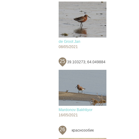
de Groot Jan
08/05/2021
25
39.103273; 64.049884
Mardonov Bakhtiyor
16/05/2021
26
краснозобик