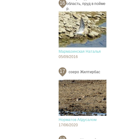
16
область, пруд в пойме
р.
Мармазинская Наталья
05/09/2016
17
озеро Жилтирбас
Норматов Абдусалом
17/06/2020