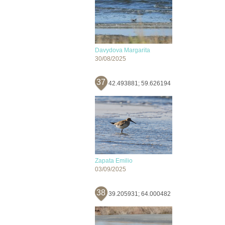
Davydova Margarita
30/08/2025
37
42.493881; 59.626194
Zapata Emilio
03/09/2025
38
39.205931; 64.000482