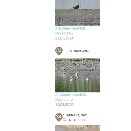
Arepbaev Islambek
Muratbaevi
23/05/2024
33
Оз. Дауткуль
Arepbaev Islambek
Muratbaevi
19/08/2025
г. Ташкент, мах.
34
Олтынтопган