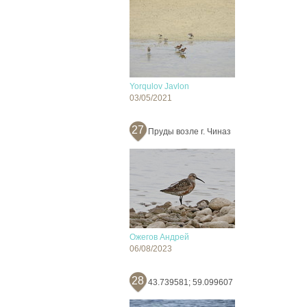
Yorqulov Javlon
03/05/2021
27
Пруды возле г. Чиназ
Ожегов Андрей
06/08/2023
28
43.739581; 59.099607