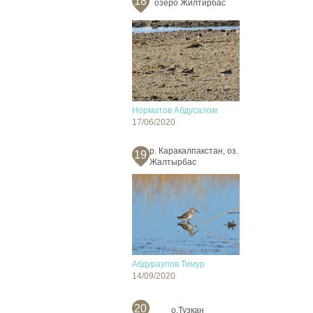
18
озеро Жилтирбас
Норматов Абдусалом
17/06/2020
р. Каракалпакстан, оз.
19
Жалтырбас
Абдураупов Тимур
14/09/2020
20
о.Тузкан